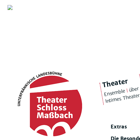
Theater
über
|
Ensemble
Intimes Theate
Extras
Die Besond