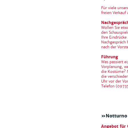
Für viele unse
freien Verkauf 
Nachgespräc
Wollen Sie etwa
den Schauspiel
Ihre Eindrücke
Nachgespräch h
nach der Vors
Führung
Was passiert e
Vorplanung, we
die Kostüme? M
die verschiede
Uhr vor der Vo
Telefon (09735
»Notturno d
Angebot für 