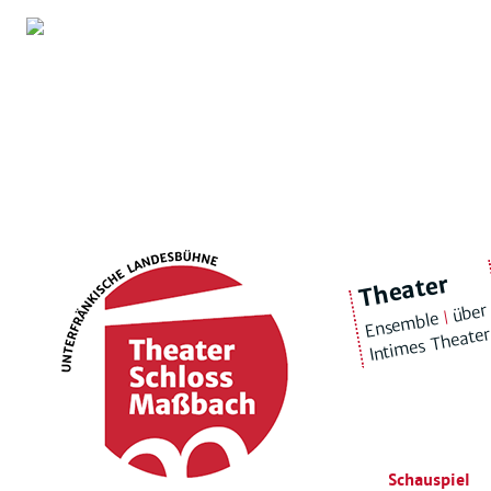
Theater
über
|
Ensemble
Intimes Theate
Schauspiel