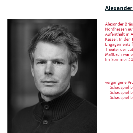
Alexander
Alexander Bräu
Nordhessen auf
Aufenthalt in A
Kassel. In den
Engagements fü
Theater der Lu
Maßbach war er
Im Sommer 202
vergangene Pr
Schauspiel b
Schauspiel b
Schauspiel b