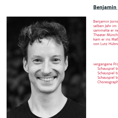
Benjamin 
Benjamin Jorns
selben Jahr im
sammelte er ne
Theater Münche
kam er ins Maß
von Lutz Hübne
vergangene Pr
Schauspiel b
Schauspiel b
Schauspiel b
Choreograph