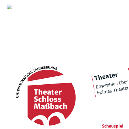
Theater
über
|
Ensemble
Intimes Theate
Schauspiel