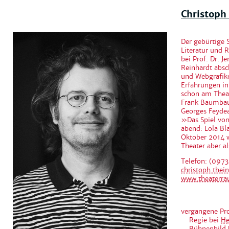
Christoph
Der gebürtige 
Literatur und 
bei Prof. Dr. J
Reinhardt absc
und Webgrafike
Erfahrungen in
schon am Theat
Frank Baumbau
Georges Feydea
»Das Spiel von
abend: Lola Bl
Oktober 2014 w
Theater aber al
Telefon: (097
christoph.the
www.theaterra
vergangene Pr
Regie bei
He
Bühnenbild 