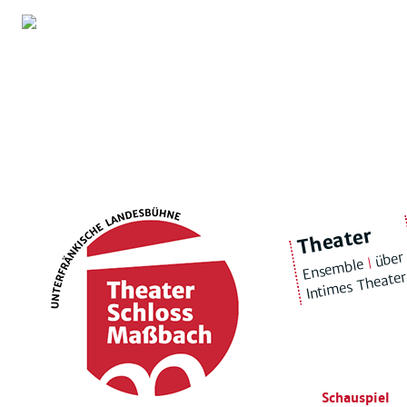
Theater
über
|
Ensemble
Intimes Theate
Schauspiel