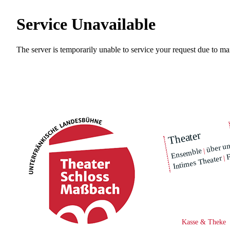
Theater
über u
F
|
Ensemble
|
Intimes Theater
Kasse & Theke