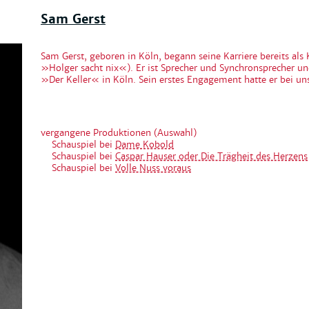
Sam Gerst
Sam Gerst, geboren in Köln, begann seine Karriere bereits als
»Holger sacht nix«). Er ist Sprecher und Synchronsprecher und
»Der Keller« in Köln. Sein erstes Engagement hatte er bei 
vergangene Produktionen (Auswahl)
Schauspiel bei
Dame Kobold
Schauspiel bei
Caspar Hauser oder Die Trägheit des Herzens
Schauspiel bei
Volle Nuss voraus