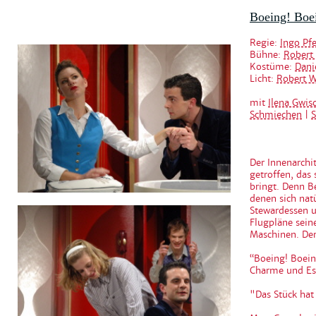
Boeing! Boe
Regie:
Ingo Pfe
Bühne:
Robert 
Kostüme:
Dani
Licht:
Robert 
mit
Ilena Gwis
Schmiechen
|
S
Der Innenarchi
getroffen, das
bringt. Denn B
denen sich natü
Stewardessen u
Flugpläne sein
Maschinen. Der
“Boeing! Boein
Charme und Esp
"Das Stück hat 