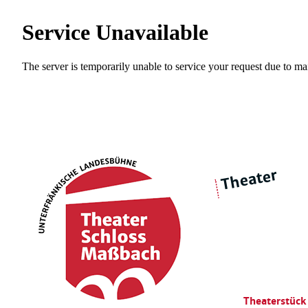
Theater
über 
|
Ensemble
Intimes Theater
Theaterstüc