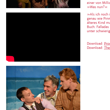
einer von Milli
»Was nun?«
»Als ich noch 
genau wie Pinn
älteres Kind 
Buch: Falladas
unter schwieri
Download:
Pro
Download:
The