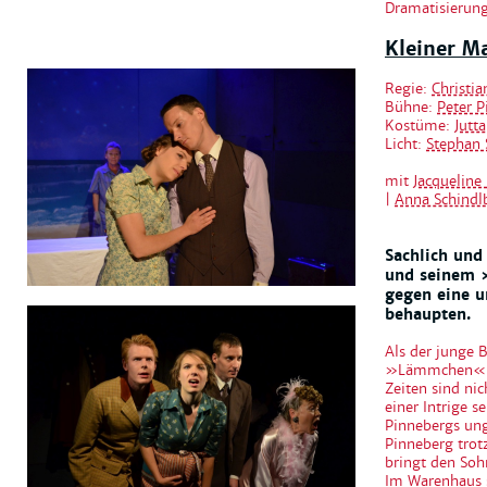
Dramatisierung
Kleiner M
Regie:
Christi
Bühne:
Peter P
Kostüme:
Jutt
Licht:
Stephan 
mit
Jacqueline
|
Anna Schindl
Sachlich und
und seinem 
gegen eine u
behaupten.
Als der junge 
»Lämmchen« nen
Zeiten sind ni
einer Intrige 
Pinnebergs ung
Pinneberg trot
bringt den Soh
Im Warenhaus s