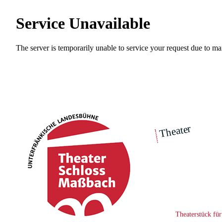
Theater
über un
Fr
|
Ensemble
|
Intimes Theater
Theaterstück fü