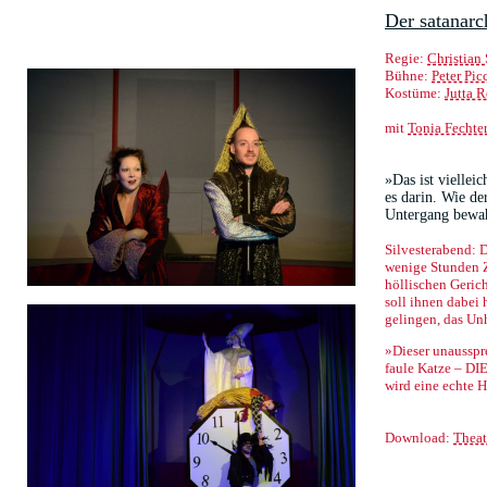
Der satanar
Regie:
Christian
Bühne:
Peter Pic
Kostüme:
Jutta 
mit
Tonia Fechte
»Das ist viellei
es darin. Wie de
Untergang bewahr
Silvesterabend: 
wenige Stunden Ze
höllischen Geric
soll ihnen dabei
gelingen, das U
»Dieser unausspre
faule Katze – DI
wird eine echte 
Download:
Theat