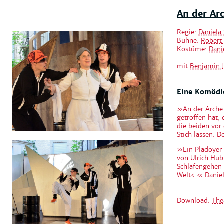
An der Ar
Regie:
Daniela
Bühne:
Robert 
Kostüme:
Dani
mit
Benjamin J
Eine Komödie
»An der Arche 
getroffen hat,
die beiden vor
Stich lassen. 
»Ein Plädoyer 
von Ulrich Hub
Schlafengehen 
Welt‹.« Danie
Download:
The