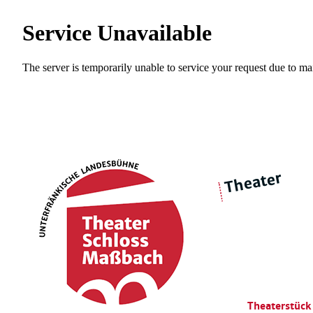
Theater
über 
|
Ensemble
Intimes Theater
Theaterstück