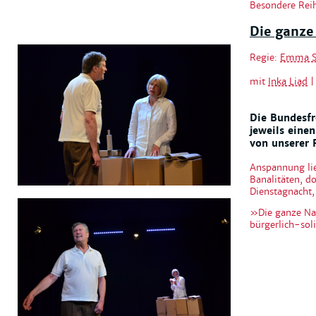
Besondere Rei
Die ganze
Regie:
Emma 
mit
Inka Liad
Die Bundesfr
jeweils eine
von unserer 
Anspannung lie
Banalitäten, d
Dienstagnacht,
»Die ganze Nac
bürgerlich-sol