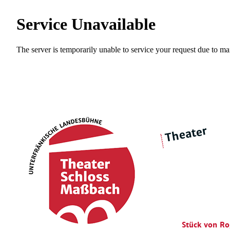
Theater
über 
|
Ensemble
Intimes Theater
Stück von Ro