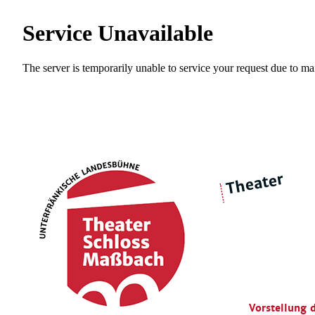
Theater
über 
|
Ensemble
Intimes Theater
Vorstellung 