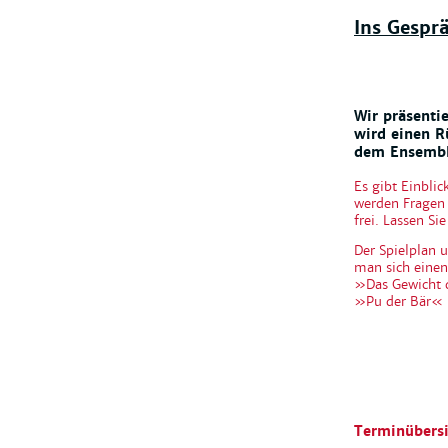
Ins Gespr
Wir präsenti
wird einen R
dem Ensemble
Es gibt Einblic
werden Fragen
frei. Lassen Si
Der Spielplan
man sich einen
»Das Gewicht d
»Pu der Bär« 
Terminübersi