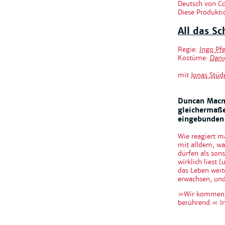
Deutsch von Co
Diese Produktio
All das S
Regie:
Ingo Pfe
Kostüme:
Dani
mit
Jonas Stü
Duncan Macmi
gleichermaß
eingebunden 
Wie reagiert m
mit alldem, was
dürfen als sons
wirklich liest 
das Leben weit
erwachsen, und
»Wir kommen se
berührend.« In