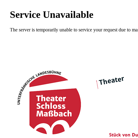
Theater
über 
|
Ensemble
Intimes Theater
Stück von D