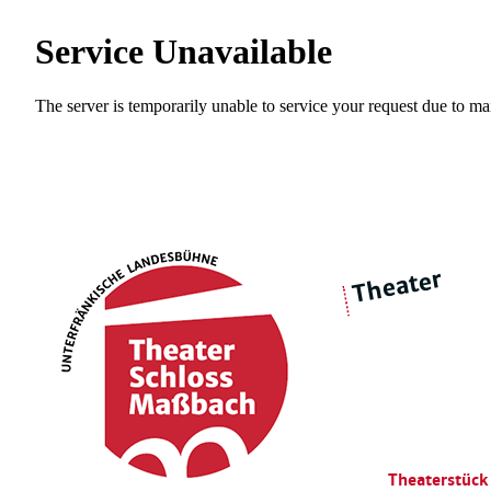
Theater
über 
|
Ensemble
Intimes Theater
Theaterstück