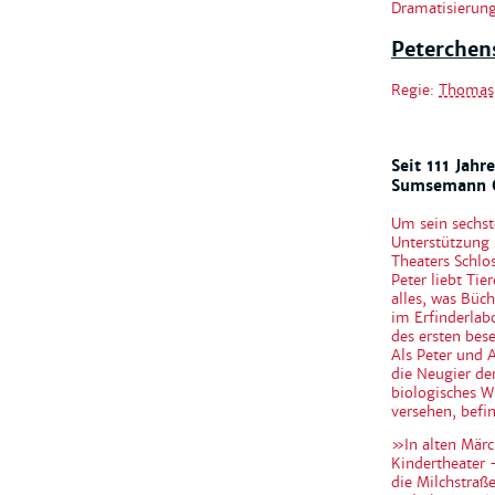
Dramatisierun
Peterchen
Regie:
Thomas 
Seit 111 Jah
Sumsemann G
Um sein sechs
Unterstützung 
Theaters Schlo
Peter liebt Ti
alles, was Büc
im Erfinderlab
des ersten bes
Als Peter und A
die Neugier de
biologisches Wu
versehen, befi
»In alten Märc
Kindertheater 
die Milchstra