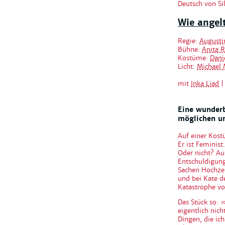
Deutsch von Sil
Wie angel
Regie:
Augusti
Bühne:
Anita R
Kostüme:
Dani
Licht:
Michael
mit
Inka Liad
Eine wunderb
möglichen u
Auf einer Kos
Er ist Feminis
Oder nicht? Au
Entschuldigung
Sachen Hochzei
und bei Kate de
Katastrophe vo
Das Stück so: 
eigentlich nich
Dingen, die ic