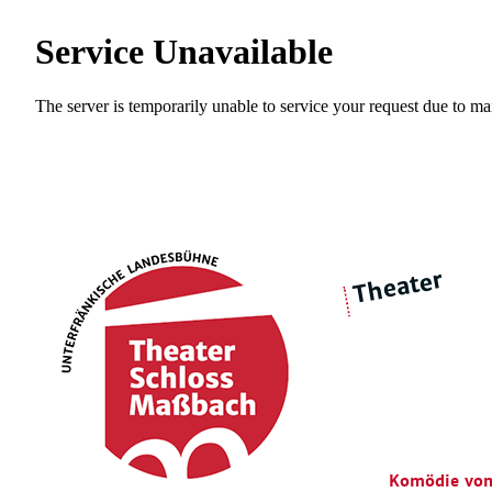
Theater
über 
|
Ensemble
Intimes Theater
Komödie von