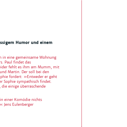
bissigem Humor und einem
zlich in eine gemeinsame Wohnung
rs. Paul findet das
Leider fehlt es ihm am Mumm, mit
und Martin. Der soll bei den
phie fordert: »Entweder er geht
 er Sophie sympathisch findet.
 die einige überraschende
in einer Komödie nichts
!« Jens Eulenberger