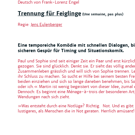
Deutsch von Frank-Lorenz Engel
Trennung für Feiglinge
(Une semaine, pas plus)
Regie:
Jens Eulenberger
Eine temporeiche Komödie mit schnellen Dialogen, 
sicheren Gespür für Timing und Situationskomik.
Paul und Sophie sind seit einiger Zeit ein Paar und erst kür
gezogen. Sie sind glücklich. Denkt sie. Er sieht das völlig ande
Zusammenleben grässlich und will sich von Sophie trennen. 
ihr Schluss zu machen. So sucht er Hilfe bei seinem besten Fre
beiden einziehen und sich so lange daneben benehmen, bis So
oder ich.« Martin ist wenig begeistert von dieser Idee, zumal
Dennoch: Es beginnt eine Ménage-à-trois der besonderen Art,
Wendungen nach sich zieht.
»Was entsteht durch eine Notlüge? Richtig. Not. Und es gibt 
lustigeres, als Menschen die in Not geraten. Herrlich amüsant