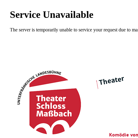
Theater
über 
|
Ensemble
Intimes Theater
Komödie von 