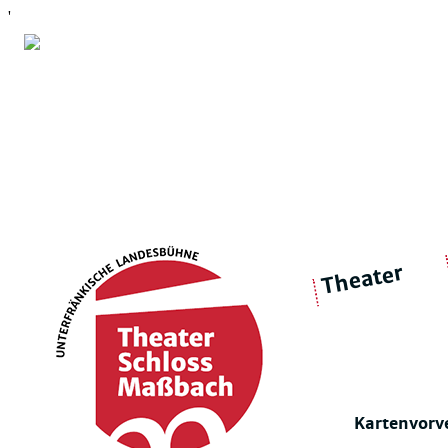
'
Theater
über 
|
Ensemble
Intimes Theater
Kartenvorv