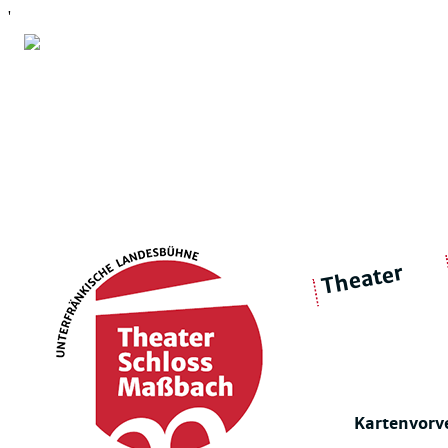
'
Theater
über 
|
Ensemble
Intimes Theater
Kartenvorv