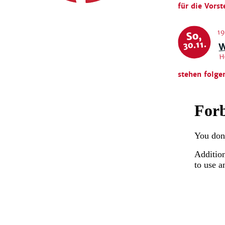
für die Vorst
19
So,
W
30.11.
H
stehen folge