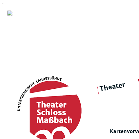
'
Theater
über 
|
Ensemble
Intimes Theater
Kartenvorv