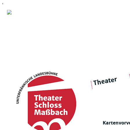
'
Theater
über 
|
Ensemble
Intimes Theater
Kartenvorv