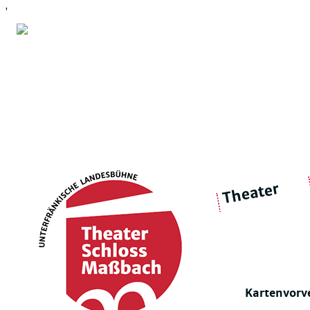
'
Theater
über 
|
Ensemble
Intimes Theater
Kartenvorv