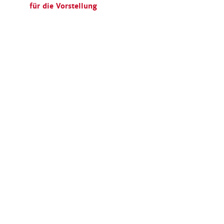
für die Vorstellung