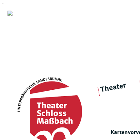
'
Theater
über 
|
Ensemble
Intimes Theater
Kartenvorv