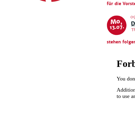
für die Vorst
09
D
Mo,
T
13.07.
stehen folge