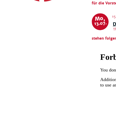
für die Vorst
15
Mo,
D
13.07.
T
stehen folge