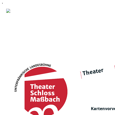
'
Theater
über 
|
Ensemble
Intimes Theater
Kartenvorv