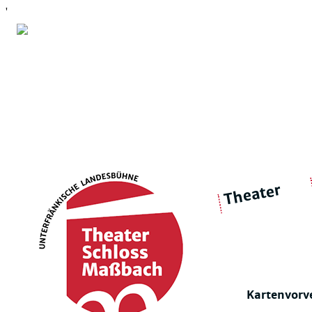
'
Theater
über 
|
Ensemble
Intimes Theater
Kartenvorv