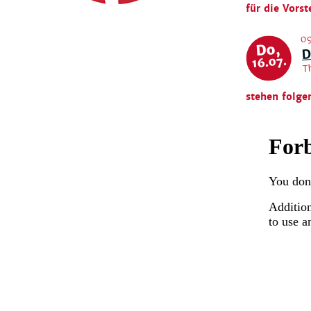
für die Vorst
09
D
Do,
T
16.07.
stehen folge