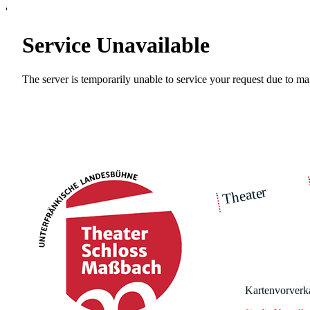
'
Theater
über un
Fr
|
Ensemble
|
Intimes Theater
Kartenvorverk