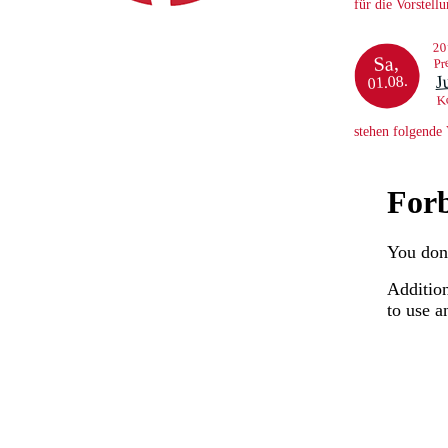
für die Vorstell
20
Sa,
Pr
J
01.08.
K
stehen folgende