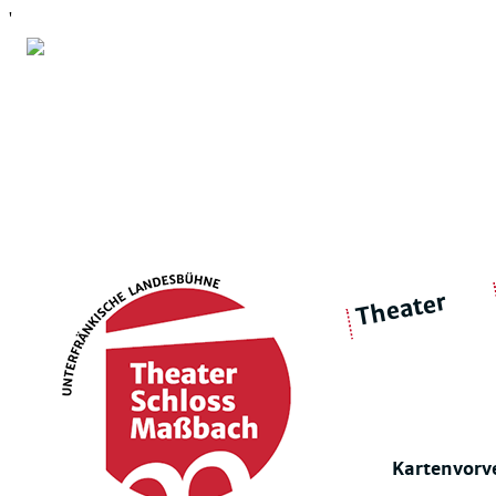
'
Theater
über 
|
Ensemble
Intimes Theater
Kartenvorv