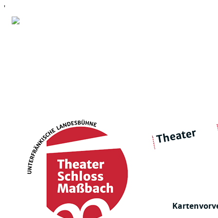
'
Theater
über 
|
Ensemble
Intimes Theater
Kartenvorv