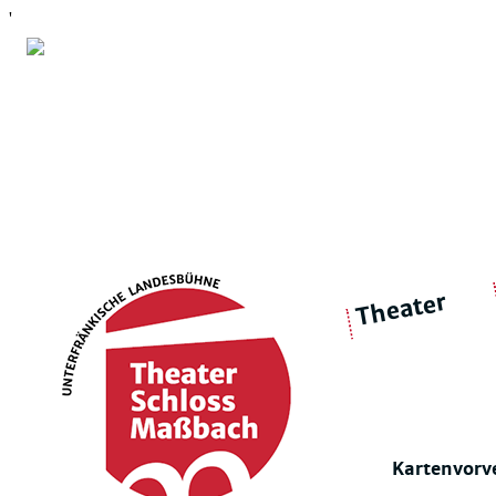
'
Theater
über 
|
Ensemble
Intimes Theater
Kartenvorv