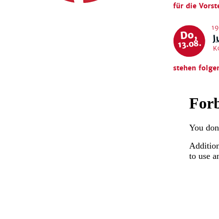
für die Vorst
19
J
Do,
13.08.
K
stehen folge