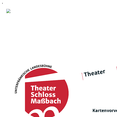
'
Theater
über 
|
Ensemble
Intimes Theater
Kartenvorv