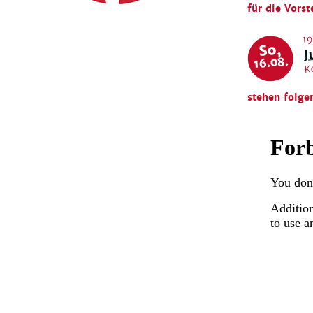
für die Vorst
19
J
So,
16.08.
K
stehen folge