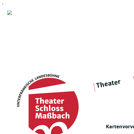
'
Theater
über 
|
Ensemble
Intimes Theater
Kartenvorv