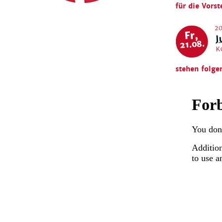
für die Vorst
20
J
Fr,
21.08.
K
stehen folge