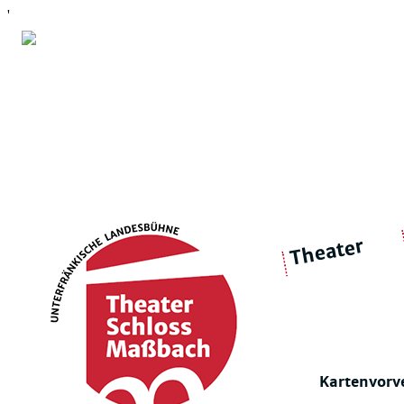
'
Theater
über 
|
Ensemble
Intimes Theater
Kartenvorv