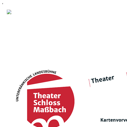
'
Theater
über 
|
Ensemble
Intimes Theater
Kartenvorv