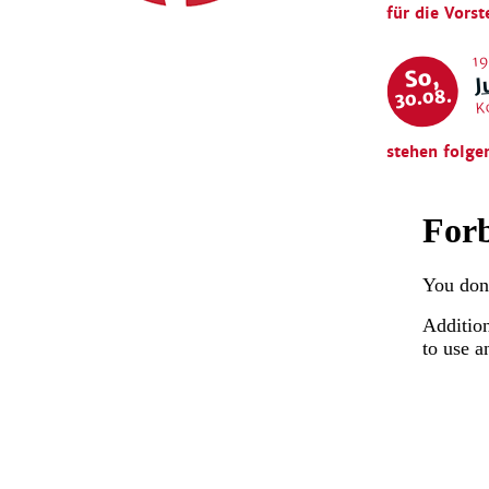
für die Vorst
19
J
So,
30.08.
K
stehen folge