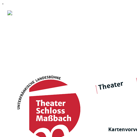
'
Theater
über 
|
Ensemble
Intimes Theater
Kartenvorv