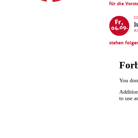
für die Vorst
20
J
Fr,
04.09.
K
stehen folge