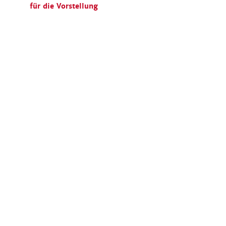
für die Vorstellung